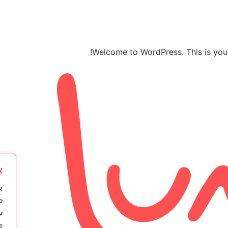
Welcome to WordPress. This is your fi
א
ל
ע
.